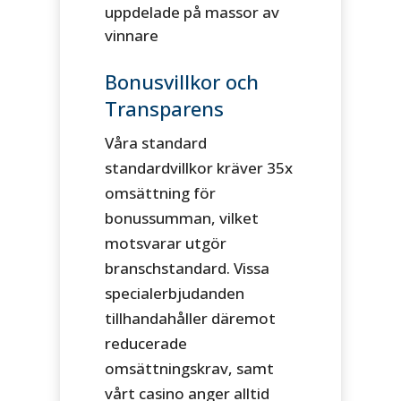
uppdelade på massor av
vinnare
Bonusvillkor och
Transparens
Våra standard
standardvillkor kräver 35x
omsättning för
bonussumman, vilket
motsvarar utgör
branschstandard. Vissa
specialerbjudanden
tillhandahåller däremot
reducerade
omsättningskrav, samt
vårt casino anger alltid