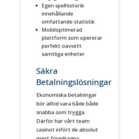
Egen spelhistorik
innehållande
omfattande statistik
Mobiloptimerad
plattform som opererar
perfekt oavsett
samtliga enheter
Säkra
Betalningslösningar
Ekonomiska betalningar
bör alltid vara både både
snabba som trygga.
Därför har vårt team
casinot infört de absolut
mest föredragna