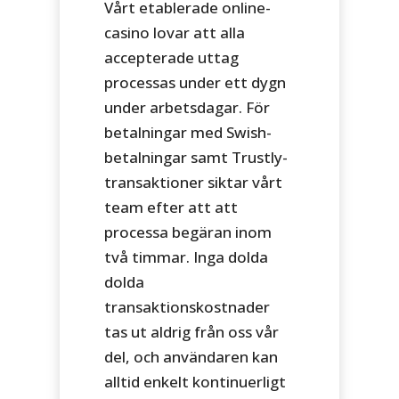
Vårt etablerade online-
casino lovar att alla
accepterade uttag
processas under ett dygn
under arbetsdagar. För
betalningar med Swish-
betalningar samt Trustly-
transaktioner siktar vårt
team efter att att
processa begäran inom
två timmar. Inga dolda
dolda
transaktionskostnader
tas ut aldrig från oss vår
del, och användaren kan
alltid enkelt kontinuerligt