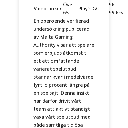
Över
96-
Video-poker
Play’n GO
65
99.6%
En oberoende verifierad
undersökning publicerad
av Malta Gaming
Authority visar att spelare
som erbjuds åtkomst till
ett ett omfattande
varierat spelutbud
stannar kvar i medelvärde
fyrtiio procent längre på
en spelsajt. Denna insikt
har därför drivit vårt
team att aktivt ständigt
växa vårt spelutbud med
både samtliga tidlösa