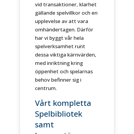
vid transaktioner, klarhet
gällande spelvillkor och en
upplevelse av att vara
omhändertagen. Därför
har vi byggt vår hela
spelverksamhet runt
dessa viktiga kärnvärden,
med inriktning kring
öppenhet och spelarnas
behov befinner sig i
centrum.
Vårt kompletta
Spelbibliotek
samt