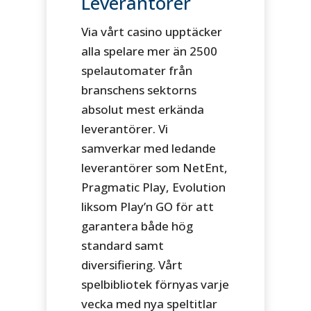
Leverantörer
Via vårt casino upptäcker
alla spelare mer än 2500
spelautomater från
branschens sektorns
absolut mest erkända
leverantörer. Vi
samverkar med ledande
leverantörer som NetEnt,
Pragmatic Play, Evolution
liksom Play’n GO för att
garantera både hög
standard samt
diversifiering. Vårt
spelbibliotek förnyas varje
vecka med nya speltitlar