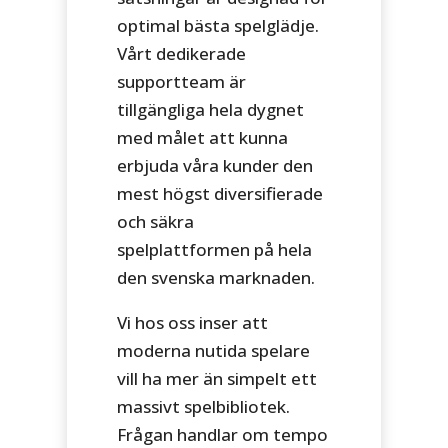
optimal bästa spelglädje.
Vårt dedikerade
supportteam är
tillgängliga hela dygnet
med målet att kunna
erbjuda våra kunder den
mest högst diversifierade
och säkra
spelplattformen på hela
den svenska marknaden.
Vi hos oss inser att
moderna nutida spelare
vill ha mer än simpelt ett
massivt spelbibliotek.
Frågan handlar om tempo