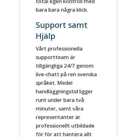
total egen kontroll med
bara bara några klick.
Support samt
Hjälp
Vårt professionella
supportteam är
tillgängliga 24/7 genom
live-chatt på ren svenska
språket. Medel
handläggningstid ligger
runt under bara två
minuter, samt våra
representanter är
professionellt utbildade
för för att hantera allt