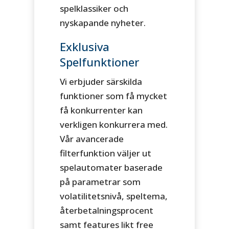
spelklassiker och
nyskapande nyheter.
Exklusiva
Spelfunktioner
Vi erbjuder särskilda
funktioner som få mycket
få konkurrenter kan
verkligen konkurrera med.
Vår avancerade
filterfunktion väljer ut
spelautomater baserade
på parametrar som
volatilitetsnivå, speltema,
återbetalningsprocent
samt features likt free