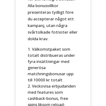
Alla bonusvillkor
presenteras tydligt före
du accepterar något ett
kampanj, utan några
svårtolkade fotnoter eller
dolda krav.
Välkomstpaket som
totalt distribueras under
fyra insättningar med
generösa
matchningsbonusar upp
till 10000 kr totalt
Veckovisa erbjudanden
med features som
cashback-bonus, free
spins liksom reload-