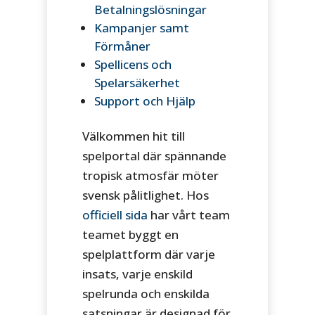
Betalningslösningar
Kampanjer samt
Förmåner
Spellicens och
Spelarsäkerhet
Support och Hjälp
Välkommen hit till
spelportal där spännande
tropisk atmosfär möter
svensk pålitlighet. Hos
officiell sida
har vårt team
teamet byggt en
spelplattform där varje
insats, varje enskild
spelrunda och enskilda
satsningar är designad för