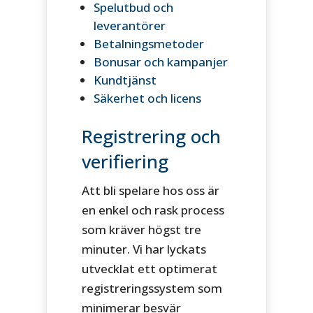
Spelutbud och
leverantörer
Betalningsmetoder
Bonusar och kampanjer
Kundtjänst
Säkerhet och licens
Registrering och
verifiering
Att bli spelare hos oss är
en enkel och rask process
som kräver högst tre
minuter. Vi har lyckats
utvecklat ett optimerat
registreringssystem som
minimerar besvär