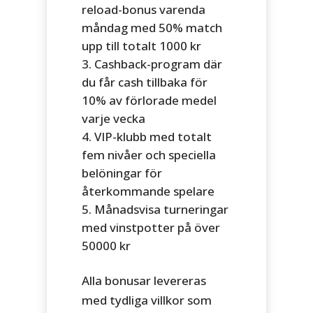
reload-bonus varenda
måndag med 50% match
upp till totalt 1000 kr
Cashback-program där
du får cash tillbaka för
10% av förlorade medel
varje vecka
VIP-klubb med totalt
fem nivåer och speciella
belöningar för
återkommande spelare
Månadsvisa turneringar
med vinstpotter på över
50000 kr
Alla bonusar levereras
med tydliga villkor som