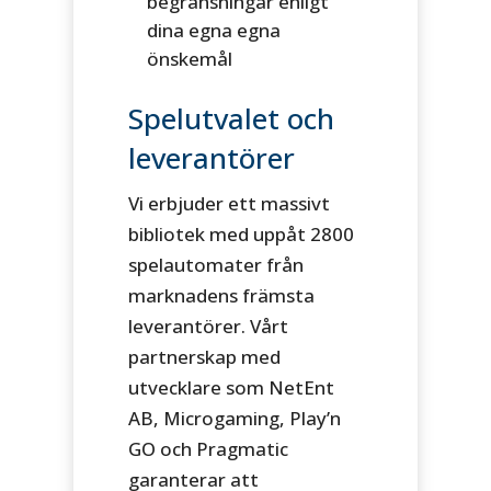
begränsningar enligt
dina egna egna
önskemål
Spelutvalet och
leverantörer
Vi erbjuder ett massivt
bibliotek med uppåt 2800
spelautomater från
marknadens främsta
leverantörer. Vårt
partnerskap med
utvecklare som NetEnt
AB, Microgaming, Play’n
GO och Pragmatic
garanterar att