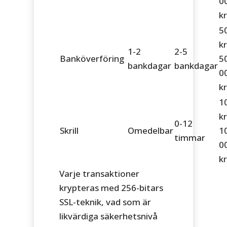
0
k
5
kr
1-2
2-5
Banköverföring
5
bankdagar
bankdagar
0
k
1
kr
0-12
Skrill
Omedelbar
1
timmar
0
k
Varje transaktioner
krypteras med 256-bitars
SSL-teknik, vad som är
likvärdiga säkerhetsnivå