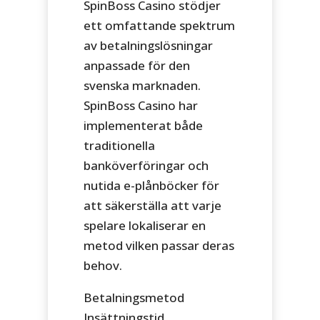
SpinBoss Casino stödjer
ett omfattande spektrum
av betalningslösningar
anpassade för den
svenska marknaden.
SpinBoss Casino har
implementerat både
traditionella
banköverföringar och
nutida e-plånböcker för
att säkerställa att varje
spelare lokaliserar en
metod vilken passar deras
behov.
Betalningsmetod
Insättningstid