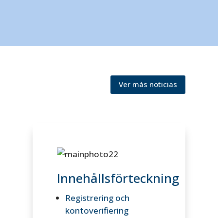
Ver más noticias
Innehållsförteckning
Registrering och
kontoverifiering