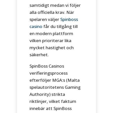
samtidigt medan vi följer
alla officiella krav. När
spelaren väljer
Spinboss
casino
får du tillgång till
en modern plattform
vilken prioriterar lika
mycket hastighet och
säkerhet.
SpinBoss Casinos
verifieringsprocess
efterföljer MGA:s (Malta
spelautoritetens Gaming
Authority) strikta
riktlinjer, vilket faktum
innebär att SpinBoss