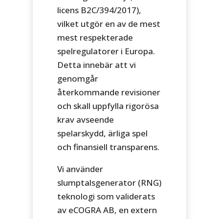
licens B2C/394/2017),
vilket utgör en av de mest
mest respekterade
spelregulatorer i Europa.
Detta innebär att vi
genomgår
återkommande revisioner
och skall uppfylla rigorösa
krav avseende
spelarskydd, ärliga spel
och finansiell transparens.
Vi använder
slumptalsgenerator (RNG)
teknologi som validerats
av eCOGRA AB, en extern