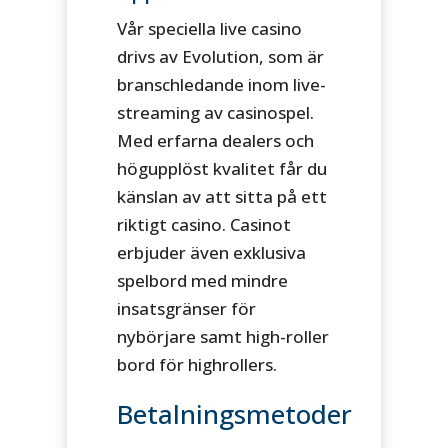
Vår speciella live casino
drivs av Evolution, som är
branschledande inom live-
streaming av casinospel.
Med erfarna dealers och
högupplöst kvalitet får du
känslan av att sitta på ett
riktigt casino. Casinot
erbjuder även exklusiva
spelbord med mindre
insatsgränser för
nybörjare samt high-roller
bord för highrollers.
Betalningsmetoder