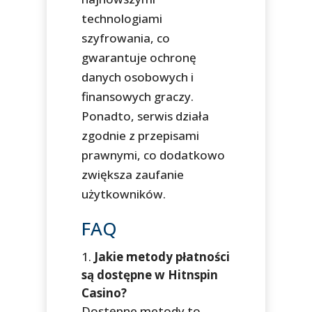
technologiami
szyfrowania, co
gwarantuje ochronę
danych osobowych i
finansowych graczy.
Ponadto, serwis działa
zgodnie z przepisami
prawnymi, co dodatkowo
zwiększa zaufanie
użytkowników.
FAQ
Jakie metody płatności
są dostępne w Hitnspin
Casino?
Dostępne metody to