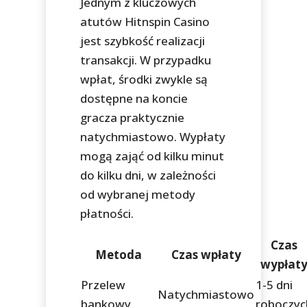
Jednym z kluczowych
atutów Hitnspin Casino
jest szybkość realizacji
transakcji. W przypadku
wpłat, środki zwykle są
dostępne na koncie
gracza praktycznie
natychmiastowo. Wypłaty
mogą zająć od kilku minut
do kilku dni, w zależności
od wybranej metody
płatności.
Czas
Metoda
Czas wpłaty
wypłat
Przelew
1-5 dni
Natychmiastowo
bankowy
roboczyc