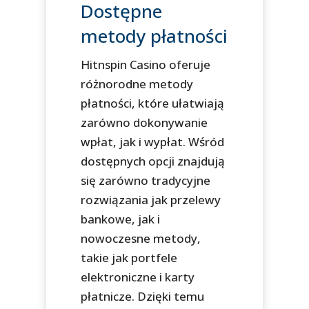
Dostępne
metody płatności
Hitnspin Casino oferuje
różnorodne metody
płatności, które ułatwiają
zarówno dokonywanie
wpłat, jak i wypłat. Wśród
dostępnych opcji znajdują
się zarówno tradycyjne
rozwiązania jak przelewy
bankowe, jak i
nowoczesne metody,
takie jak portfele
elektroniczne i karty
płatnicze. Dzięki temu