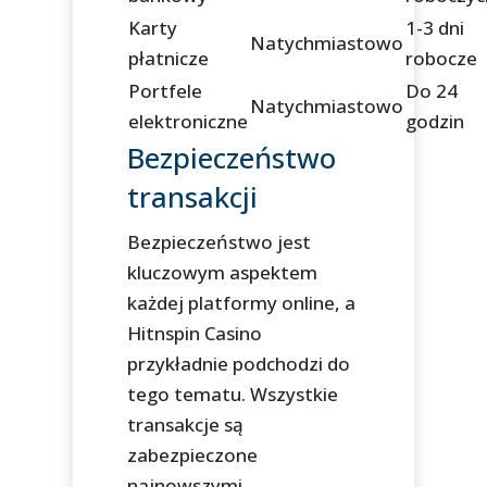
Karty
1-3 dni
Natychmiastowo
płatnicze
robocze
Portfele
Do 24
Natychmiastowo
elektroniczne
godzin
Bezpieczeństwo
transakcji
Bezpieczeństwo jest
kluczowym aspektem
każdej platformy online, a
Hitnspin Casino
przykładnie podchodzi do
tego tematu. Wszystkie
transakcje są
zabezpieczone
najnowszymi