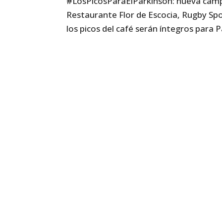
#LosPicosParaElPárkinson: nueva campa
Restaurante Flor de Escocia, Rugby Spo
los picos del café serán íntegros para Pá