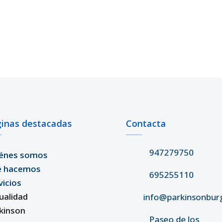
inas destacadas
Contacta
947279750
énes somos
é hacemos
695255110
vicios
ualidad
info@parkinsonbur
kinson
Paseo de los