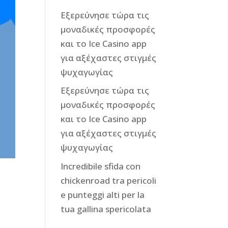
Εξερεύνησε τώρα τις
μοναδικές προσφορές
και το Ice Casino app
για αξέχαστες στιγμές
ψυχαγωγίας
Εξερεύνησε τώρα τις
μοναδικές προσφορές
και το Ice Casino app
για αξέχαστες στιγμές
ψυχαγωγίας
Incredibile sfida con
chickenroad tra pericoli
e punteggi alti per la
tua gallina spericolata