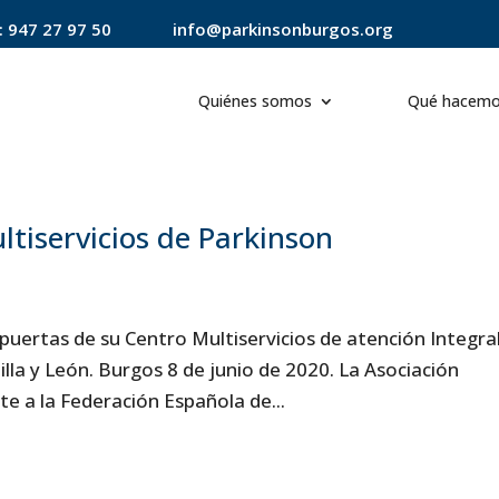
:
947 27 97 50
info@parkinsonburgos.org
Quiénes somos
Qué hacem
tiservicios de Parkinson
uertas de su Centro Multiservicios de atención Integra
illa y León. Burgos 8 de junio de 2020. La Asociación
e a la Federación Española de...