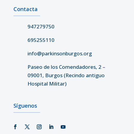
Contacta
947279750
695255110
info@parkinsonburgos.org
Paseo de los Comendadores, 2 –
09001, Burgos (Recindo antiguo
Hospital Militar)
Síguenos