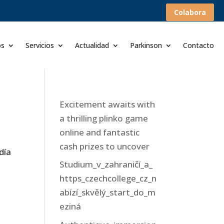
Colabora
os
Servicios
Actualidad
Parkinson
Contacto
Excitement awaits with
a thrilling plinko game
online and fantastic
cash prizes to uncover
día
Studium_v_zahraničí_a_
https_czechcollege_cz_n
abízí_skvělý_start_do_m
eziná