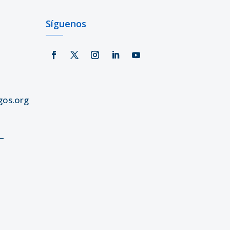
Síguenos
gos.org
–