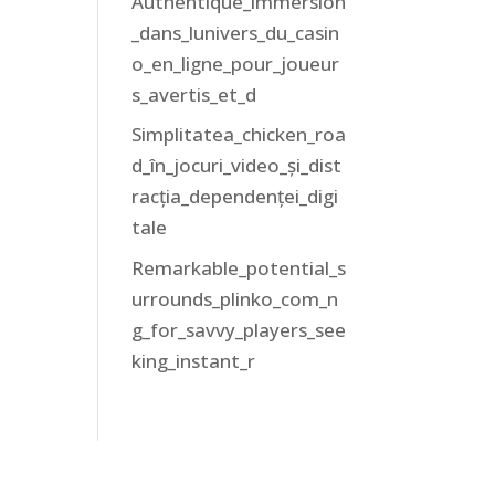
Authentique_immersion
_dans_lunivers_du_casin
o_en_ligne_pour_joueur
s_avertis_et_d
Simplitatea_chicken_roa
d_în_jocuri_video_și_dist
racția_dependenței_digi
tale
Remarkable_potential_s
urrounds_plinko_com_n
g_for_savvy_players_see
king_instant_r