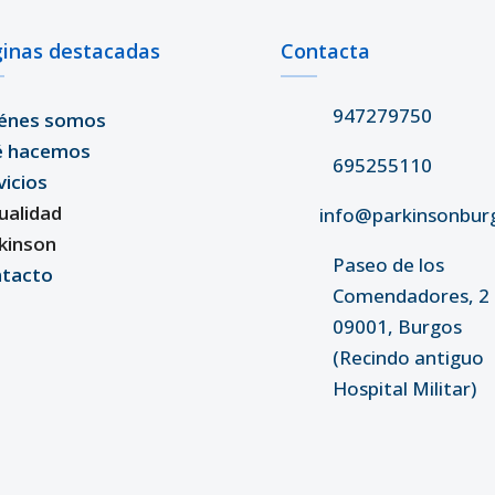
inas destacadas
Contacta
947279750
énes somos
é hacemos
695255110
vicios
ualidad
info@parkinsonbur
kinson
Paseo de los
tacto
Comendadores, 2 
09001, Burgos
(Recindo antiguo
Hospital Militar)