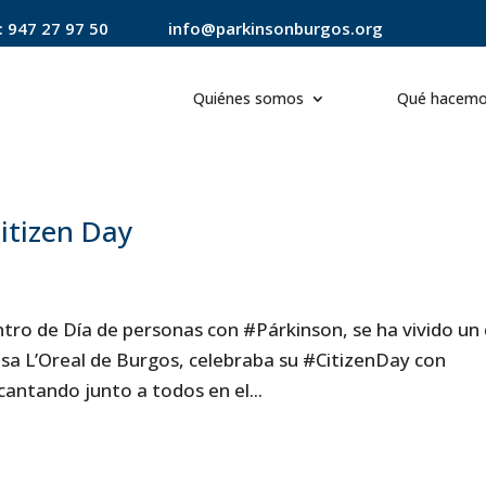
:
947 27 97 50
info@parkinsonburgos.org
Quiénes somos
Qué hacem
itizen Day
tro de Día de personas con #Párkinson, se ha vivido un 
resa L’Oreal de Burgos, celebraba su #CitizenDay con
antando junto a todos en el...