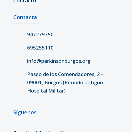
Contacto
Contacta
947279750
695255110
info@parkinsonburgos.org
Paseo de los Comendadores, 2 –
09001, Burgos (Recindo antiguo
Hospital Militar)
Síguenos