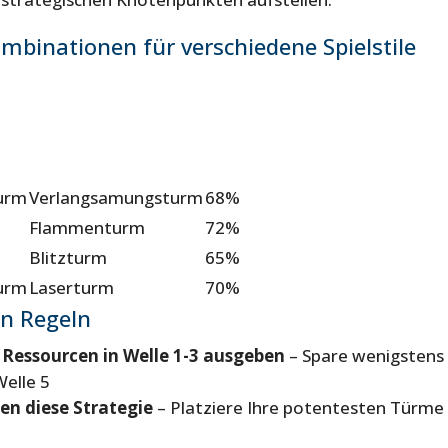
binationen für verschiedene Spielstile
urm
Verlangsamungsturm
68%
Flammenturm
72%
Blitzturm
65%
urm
Laserturm
70%
en Regeln
 Ressourcen in Welle 1-3 ausgeben
– Spare wenigstens
Welle 5
en diese Strategie
– Platziere Ihre potentesten Türme