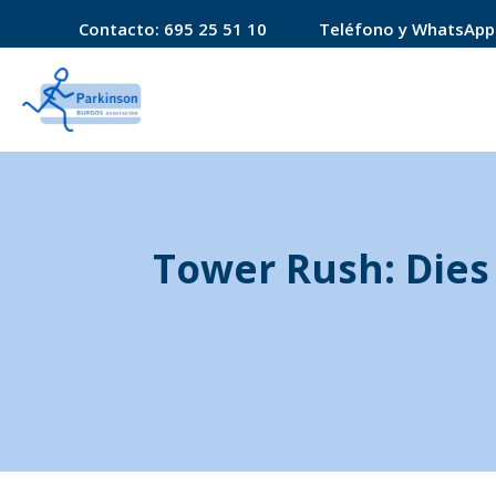
Contacto:
695 25 51 10
Teléfono y WhatsApp
Tower Rush: Dies