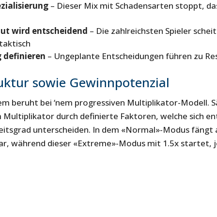
zialisierung
– Dieser Mix mit Schadensarten stoppt, da
ut wird entscheidend
– Die zahlreichsten Spieler scheit
taktisch
 definieren
– Ungeplante Entscheidungen führen zu R
uktur sowie Gewinnpotenzial
m beruht bei ‘nem progressiven Multiplikator-Modell. 
Multiplikator durch definierte Faktoren, welche sich e
eitsgrad unterscheiden. In dem «Normal»-Modus fängt a
ear, während dieser «Extreme»-Modus mit 1.5x startet, 