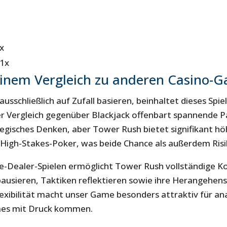
x
1x
einem Vergleich zu anderen Casino-
 ausschließlich auf Zufall basieren, beinhaltet dieses Spie
 Vergleich gegenüber Blackjack offenbart spannende Para
gisches Denken, aber Tower Rush bietet signifikant höhe
st High-Stakes-Poker, was beide Chance als außerdem Ris
e-Dealer-Spielen ermöglicht Tower Rush vollständige Ko
ausieren, Taktiken reflektieren sowie ihre Herangehens
exibilität macht unser Game besonders attraktiv für an
mes mit Druck kommen.