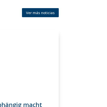
Ver más noticias
abhängig macht