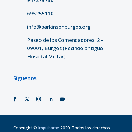
947279750
695255110
info@parkinsonburgos.org
Paseo de los Comendadores, 2 –
09001, Burgos (Recindo antiguo
Hospital Militar)
Síguenos
Copyright
©
Impulsame
2020. Todos los derechos