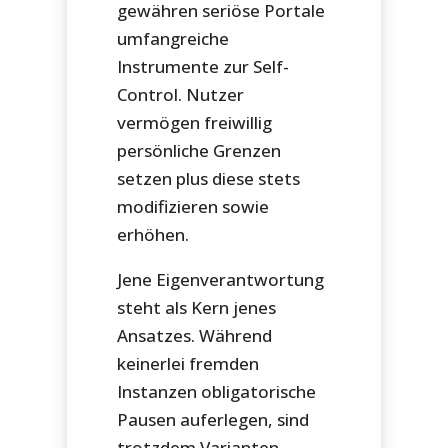
gewähren seriöse Portale
umfangreiche
Instrumente zur Self-
Control. Nutzer
vermögen freiwillig
persönliche Grenzen
setzen plus diese stets
modifizieren sowie
erhöhen.
Jene Eigenverantwortung
steht als Kern jenes
Ansatzes. Während
keinerlei fremden
Instanzen obligatorische
Pausen auferlegen, sind
trotzdem Varianten