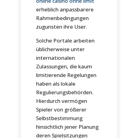
online casino ohne limit
erheblich anpassbarere
Rahmenbedingungen
zugunsten ihre User.
Solche Portale arbeiten
üblicherweise unter
internationalen
Zulassungen, die kaum
limitierende Regelungen
haben als lokale
Regulierungsbehörden.
Hierdurch vermögen
Spieler von größerer
Selbstbestimmung
hinsichtlich jener Planung
deren Spielsitzungen