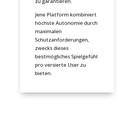
zu garantieren.
Jene Platform kombiniert
höchste Autonomie durch
maximalen
Schutzanforderungen,
zwecks dieses
bestmögliches Spielgefühl
pro versierte User zu
bieten.