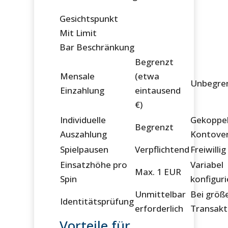
Gesichtspunkt
Mit Limit
Bar Beschränkung
Begrenzt
Mensale
(etwa
Unbegre
Einzahlung
eintausend
€)
Individuelle
Gekoppel
Begrenzt
Auszahlung
Kontover
Spielpausen
Verpflichtend
Freiwillig
Einsatzhöhe pro
Variabel
Max. 1 EUR
Spin
konfigur
Unmittelbar
Bei größ
Identitätsprüfung
erforderlich
Transakt
Vorteile für