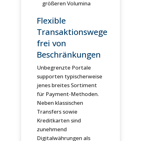
größeren Volumina
Flexible
Transaktionswege
frei von
Beschränkungen
Unbegrenzte Portale
supporten typischerweise
jenes breites Sortiment
für Payment-Methoden.
Neben klassischen
Transfers sowie
Kreditkarten sind
zunehmend
Digitalwährungen als