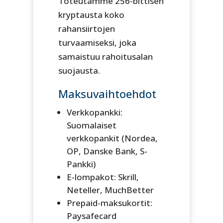
Toteutamme 256-bittisen
kryptausta koko
rahansiirtojen
turvaamiseksi, joka
samaistuu rahoitusalan
suojausta.
Maksuvaihtoehdot
Verkkopankki:
Suomalaiset
verkkopankit (Nordea,
OP, Danske Bank, S-
Pankki)
E-lompakot: Skrill,
Neteller, MuchBetter
Prepaid-maksukortit:
Paysafecard