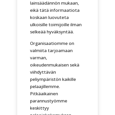
lainsäädännön mukaan,
eikä tätä informaatiota
koskaan luovuteta
ulkoisille toimijoille ilman
selkeää hyväksyntää.
Organisaatiomme on
valmiita tarjoamaan
varman,
oikeudenmukaisen sekä
viihdyttävän
peliympäristön kaikille
pelaajillemme.
Pitkäaikainen
parannustyömme
keskittyy