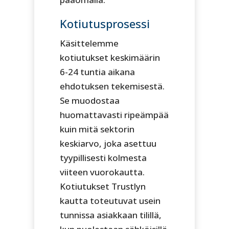
Kotiutusprosessi
Käsittelemme
kotiutukset keskimäärin
6-24 tuntia aikana
ehdotuksen tekemisestä.
Se muodostaa
huomattavasti ripeämpää
kuin mitä sektorin
keskiarvo, joka asettuu
tyypillisesti kolmesta
viiteen vuorokautta.
Kotiutukset Trustlyn
kautta toteutuvat usein
tunnissa asiakkaan tilillä,