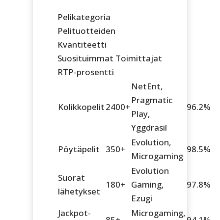
Pelikategoria
Pelituotteiden
Kvantiteetti
Suosituimmat Toimittajat
RTP-prosentti
NetEnt,
Pragmatic
Kolikkopelit
2400+
96.2%
Play,
Yggdrasil
Evolution,
Pöytäpelit
350+
98.5%
Microgaming
Evolution
Suorat
180+
Gaming,
97.8%
lähetykset
Ezugi
Jackpot-
Microgaming,
85+
94.1%