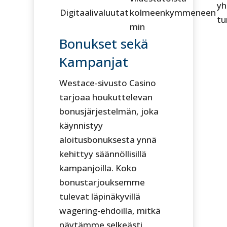
yh
Digitaalivaluutat
kolmeenkymmeneen
tu
min
Bonukset sekä
Kampanjat
Westace-sivusto Casino
tarjoaa houkuttelevan
bonusjärjestelmän, joka
käynnistyy
aloitusbonuksesta ynnä
kehittyy säännöllisillä
kampanjoilla. Koko
bonustarjouksemme
tulevat läpinäkyvillä
wagering-ehdoilla, mitkä
näytämme selkeästi