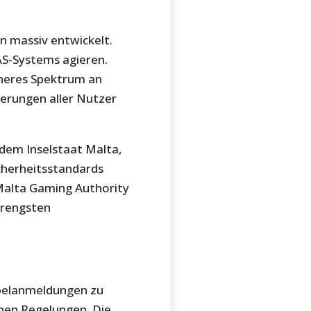
n massiv entwickelt.
AS-Systems agieren.
cheres Spektrum an
derungen aller Nutzer
dem Inselstaat Malta,
cherheitsstandards
e Malta Gaming Authority
strengsten
ppelanmeldungen zu
hen Regelungen. Die