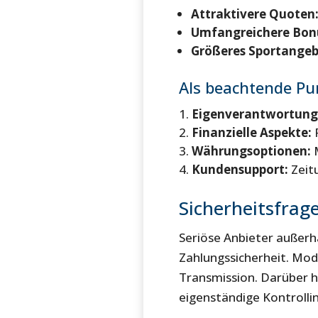
Attraktivere Quoten
Umfangreichere Bo
Größeres Sportangeb
Als beachtende Pu
Eigenverantwortung
Finanzielle Aspekte:
P
Währungsoptionen:
M
Kundensupport:
Zeitu
Sicherheitsfrag
Seriöse Anbieter außer
Zahlungssicherheit. Mod
Transmission. Darüber h
eigenständige Kontrolli