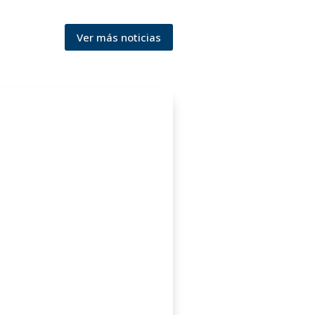
Ver más noticias