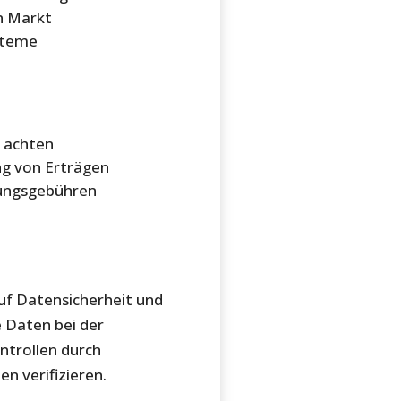
n Markt
steme
 achten
ng von Erträgen
ungsgebühren
uf Datensicherheit und
 Daten bei der
ntrollen durch
n verifizieren.