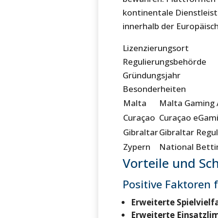
kontinentale Dienstleis
innerhalb der Europäisc
Lizenzierungsort
Regulierungsbehörde
Gründungsjahr
Besonderheiten
Malta
Malta Gaming 
Curaçao
Curaçao eGam
Gibraltar
Gibraltar Regu
Zypern
National Betti
Vorteile und S
Positive Faktoren 
Erweiterte Spielvielfa
Erweiterte Einsatzlim