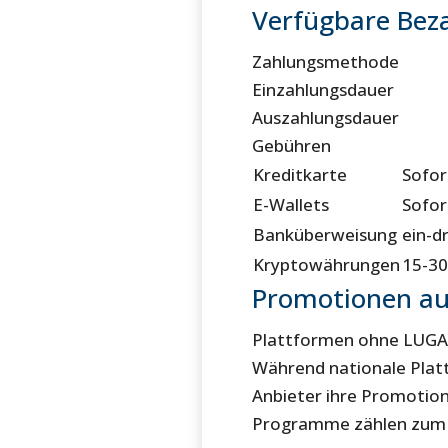
Verfügbare Bez
Zahlungsmethode
Einzahlungsdauer
Auszahlungsdauer
Gebühren
Kreditkarte
Sofor
E-Wallets
Sofor
Banküberweisung
ein-d
Kryptowährungen
15-30
Promotionen au
Plattformen ohne LUGAS
Während nationale Plat
Anbieter ihre Promotio
Programme zählen zum 