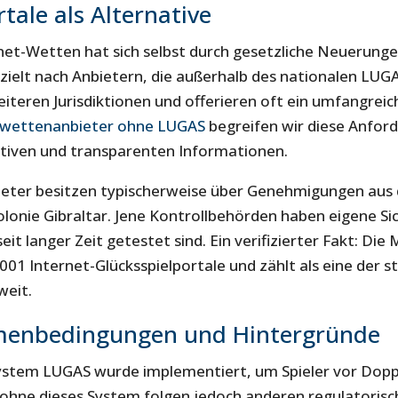
tale als Alternative
net-Wetten hat sich selbst durch gesetzliche Neuerunge
ezielt nach Anbietern, die außerhalb des nationalen LUG
eiteren Jurisdiktionen und offerieren oft ein umfangrei
twettenanbieter ohne LUGAS
begreifen wir diese Anfor
nativen und transparenten Informationen.
ieter besitzen typischerweise über Genehmigungen aus 
lonie Gibraltar. Jene Kontrollbehörden haben eigene Si
seit langer Zeit getestet sind. Ein verifizierter Fakt: Di
2001 Internet-Glücksspielportale und zählt als eine der 
weit.
hmenbedingungen und Hintergründe
system LUGAS wurde implementiert, um Spieler vor Do
ohne dieses System folgen jedoch anderen regulatorisc