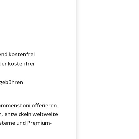
nd kostenfrei
er kostenfrei
gebühren
ommensboni offerieren.
, entwickeln weltweite
systeme und Premium-