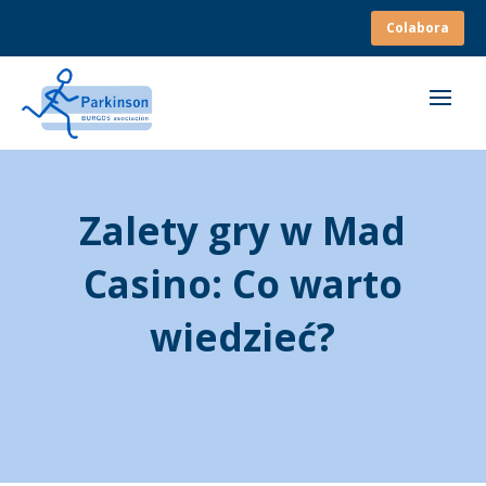
Colabora
Zalety gry w Mad
Casino: Co warto
wiedzieć?