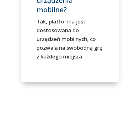
mobilne?
Tak, platforma jest
dostosowana do
urządzeń mobilnych, co
pozwala na swobodną grę
z każdego miejsca.