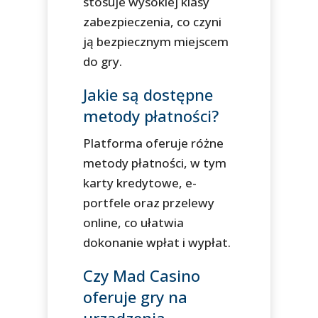
stosuje wysokiej klasy
zabezpieczenia, co czyni
ją bezpiecznym miejscem
do gry.
Jakie są dostępne
metody płatności?
Platforma oferuje różne
metody płatności, w tym
karty kredytowe, e-
portfele oraz przelewy
online, co ułatwia
dokonanie wpłat i wypłat.
Czy Mad Casino
oferuje gry na
urządzenia