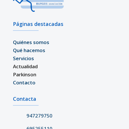
Páginas destacadas
Quiénes somos
Qué hacemos
Servicios
Actualidad
Parkinson
Contacto
Contacta
947279750
695255110