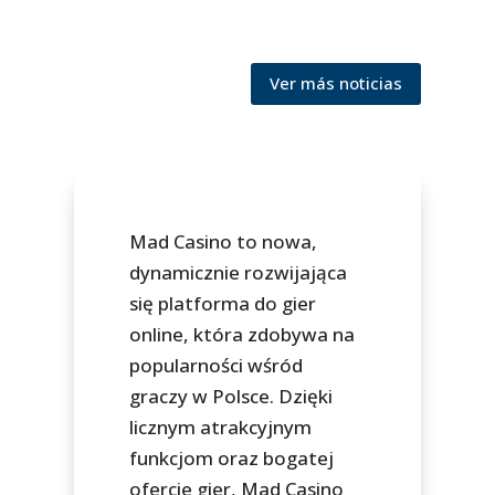
Ver más noticias
Mad Casino to nowa,
dynamicznie rozwijająca
się platforma do gier
online, która zdobywa na
popularności wśród
graczy w Polsce. Dzięki
licznym atrakcyjnym
funkcjom oraz bogatej
ofercie gier, Mad Casino