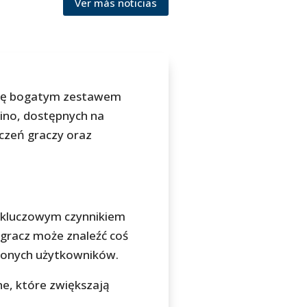
Ver más noticias
 się bogatym zestawem
ino, dostępnych na
czeń graczy oraz
ię kluczowym czynnikiem
 gracz może znaleźć coś
czonych użytkowników.
ne, które zwiększają