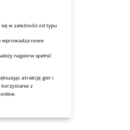
ię w zależności od typu
ie wprowadza nowe
leży najpierw spełnić
kszając atrakcję gier i
 korzystanie z
online.