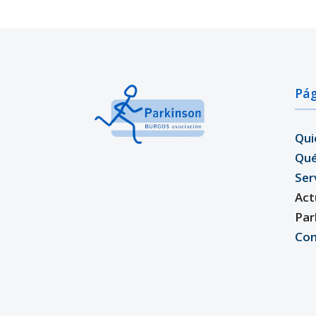
Pág
Qui
Qu
Ser
Act
Par
Con