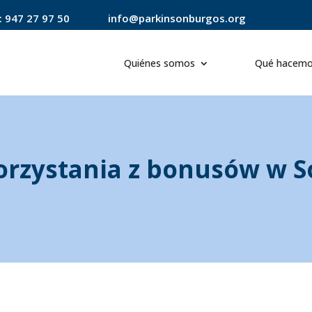
:
947 27 97 50
info@parkinsonburgos.org
Quiénes somos
Qué hacem
orzystania z bonusów w S