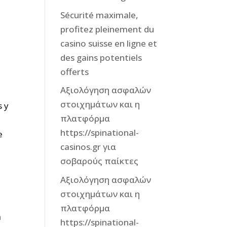
Sécurité maximale,
profitez pleinement du
casino suisse en ligne et
des gains potentiels
offerts
Αξιολόγηση ασφαλών
στοιχημάτων και η
s y
πλατφόρμα
e
https://spinational-
e
casinos.gr για
σοβαρούς παίκτες
Αξιολόγηση ασφαλών
στοιχημάτων και η
πλατφόρμα
a
https://spinational-