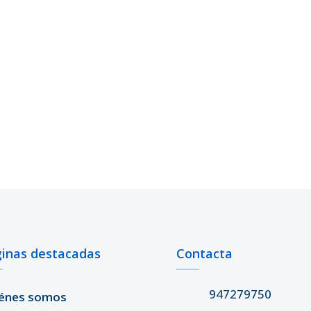
inas destacadas
Contacta
947279750
énes somos