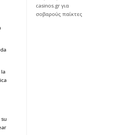
casinos.gr για
σοβαρούς παίκτες
a
uda
 la
ica
 su
ear