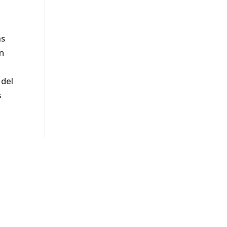
as
en
a
 del
s