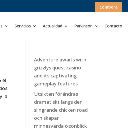
Colabora
os
Servicios
Actualidad
Parkinson
Contacto
Adventure awaits with
grizzlys quest casino
and its captivating
 el
gameplay features
cios
Utsikten förändras
y la
dramatiskt längs den
slingrande chicken road
och skapar
minnesvärda ögonblick