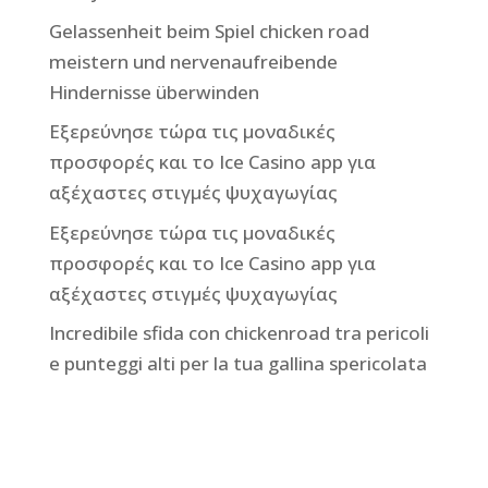
Gelassenheit beim Spiel chicken road
meistern und nervenaufreibende
Hindernisse überwinden
Εξερεύνησε τώρα τις μοναδικές
προσφορές και το Ice Casino app για
αξέχαστες στιγμές ψυχαγωγίας
Εξερεύνησε τώρα τις μοναδικές
προσφορές και το Ice Casino app για
αξέχαστες στιγμές ψυχαγωγίας
Incredibile sfida con chickenroad tra pericoli
e punteggi alti per la tua gallina spericolata