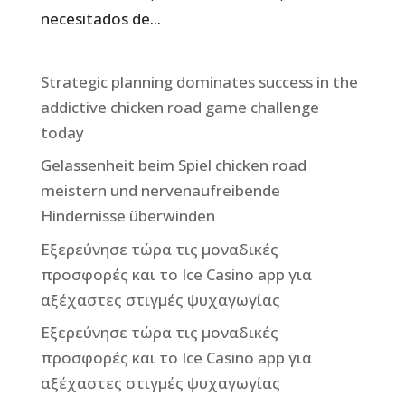
necesitados de...
Strategic planning dominates success in the
addictive chicken road game challenge
today
Gelassenheit beim Spiel chicken road
meistern und nervenaufreibende
Hindernisse überwinden
Εξερεύνησε τώρα τις μοναδικές
προσφορές και το Ice Casino app για
αξέχαστες στιγμές ψυχαγωγίας
Εξερεύνησε τώρα τις μοναδικές
προσφορές και το Ice Casino app για
αξέχαστες στιγμές ψυχαγωγίας