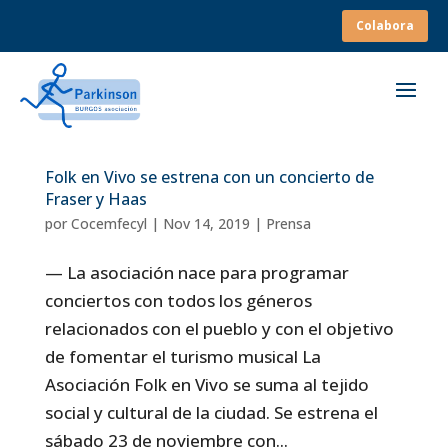
Colabora
Folk en Vivo se estrena con un concierto de
Fraser y Haas
por
Cocemfecyl
|
Nov 14, 2019
|
Prensa
— La asociación nace para programar
conciertos con todos los géneros
relacionados con el pueblo y con el objetivo
de fomentar el turismo musical La
Asociación Folk en Vivo se suma al tejido
social y cultural de la ciudad. Se estrena el
sábado 23 de noviembre con...