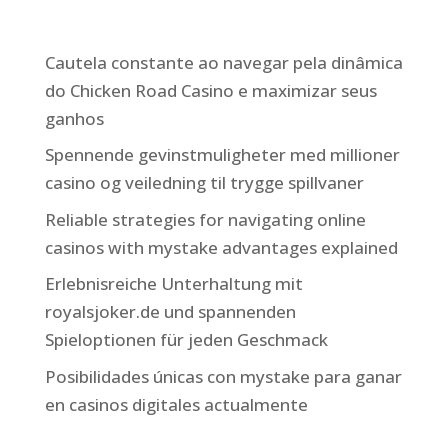
Cautela constante ao navegar pela dinâmica
do Chicken Road Casino e maximizar seus
ganhos
Spennende gevinstmuligheter med millioner
casino og veiledning til trygge spillvaner
Reliable strategies for navigating online
casinos with mystake advantages explained
Erlebnisreiche Unterhaltung mit
royalsjoker.de und spannenden
Spieloptionen für jeden Geschmack
Posibilidades únicas con mystake para ganar
en casinos digitales actualmente