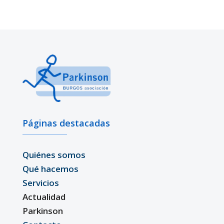
Páginas destacadas
Quiénes somos
Qué hacemos
Servicios
Actualidad
Parkinson