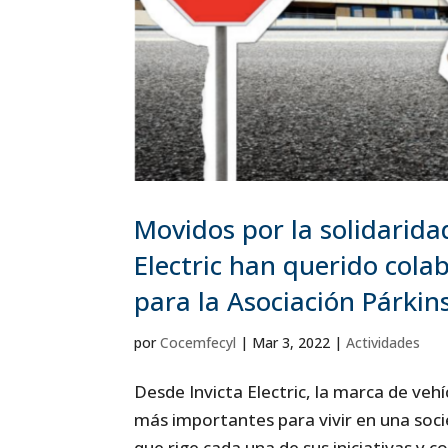
Movidos por la solidarida
Electric han querido cola
para la Asociación Párkin
por
Cocemfecyl
|
Mar 3, 2022
|
Actividades
Desde Invicta Electric, la marca de vehí
más importantes para vivir en una soci
que rige cada una de sus iniciativas y co