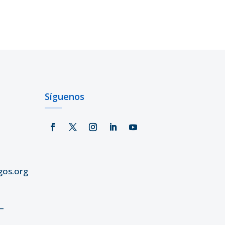
Síguenos
gos.org
–