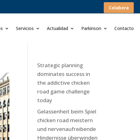
Colabora
os
Servicios
Actualidad
Parkinson
Contacto
Strategic planning
dominates success in
the addictive chicken
road game challenge
today
Gelassenheit beim Spiel
chicken road meistern
und nervenaufreibende
Hindernisse überwinden