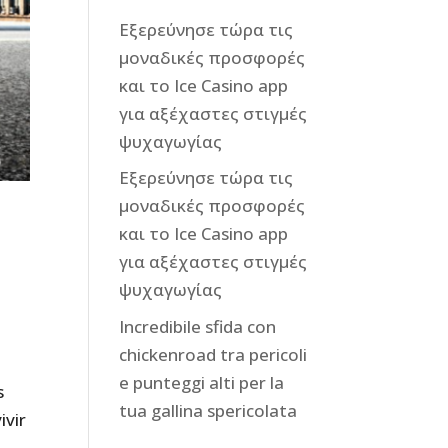
Εξερεύνησε τώρα τις
μοναδικές προσφορές
και το Ice Casino app
για αξέχαστες στιγμές
ψυχαγωγίας
Εξερεύνησε τώρα τις
μοναδικές προσφορές
a
και το Ice Casino app
για αξέχαστες στιγμές
ψυχαγωγίας
Incredibile sfida con
chickenroad tra pericoli
e punteggi alti per la
s
tua gallina spericolata
ivir