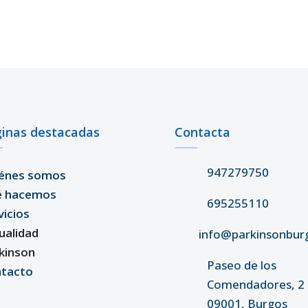
inas destacadas
Contacta
947279750
énes somos
é hacemos
695255110
vicios
ualidad
info@parkinsonbur
kinson
Paseo de los
tacto
Comendadores, 2 
09001, Burgos