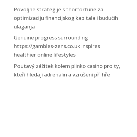
Povoljne strategije s thorfortune za
optimizaciju financijskog kapitala i budućih
ulaganja
Genuine progress surrounding
https://gambles-zens.co.uk inspires
healthier online lifestyles
Poutavý zážitek kolem plinko casino pro ty,
kteří hledají adrenalin a vzrušení při hře