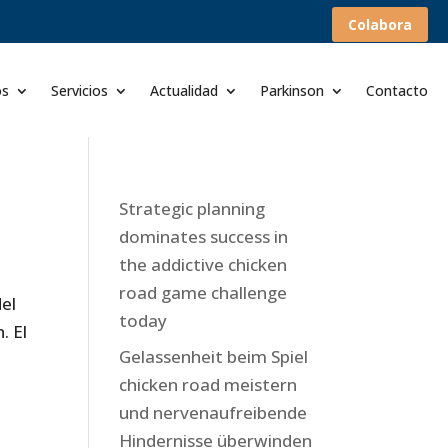
Colabora
os
Servicios
Actualidad
Parkinson
Contacto
Strategic planning
dominates success in
the addictive chicken
road game challenge
el
today
. El
Gelassenheit beim Spiel
chicken road meistern
und nervenaufreibende
Hindernisse überwinden