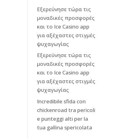
Εξερεύνησε τώρα τις
μοναδικές προσφορές
και το Ice Casino app
για αξέχαστες στιγμές
ψυχαγωγίας
Εξερεύνησε τώρα τις
μοναδικές προσφορές
και το Ice Casino app
για αξέχαστες στιγμές
ψυχαγωγίας
Incredibile sfida con
chickenroad tra pericoli
e punteggi alti per la
tua gallina spericolata