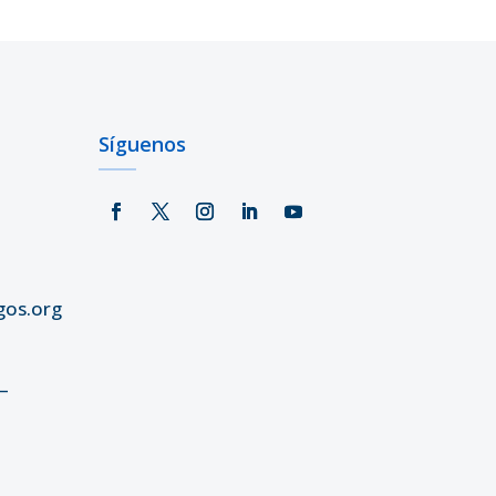
Síguenos
gos.org
–