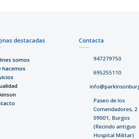
inas destacadas
Contacta
947279750
énes somos
é hacemos
695255110
vicios
ualidad
info@parkinsonbur
kinson
Paseo de los
tacto
Comendadores, 2 
09001, Burgos
(Recindo antiguo
Hospital Militar)