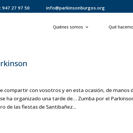
:
947 27 97 50
info@parkinsonburgos.org
Quiénes somos
Qué hacem
arkinson
compartir con vosotros y en esta ocasión, de manos d
 se ha organizado una tarde de… Zumba por el Parkinson
o de las fiestas de Santibañez...