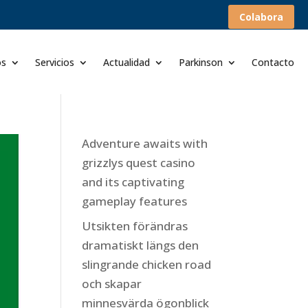
Colabora
os
Servicios
Actualidad
Parkinson
Contacto
Adventure awaits with
grizzlys quest casino
and its captivating
gameplay features
Utsikten förändras
dramatiskt längs den
slingrande chicken road
och skapar
minnesvärda ögonblick