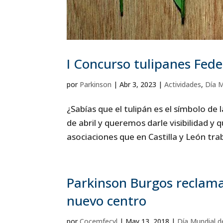
I Concurso tulipanes Fed
por
Parkinson
|
Abr 3, 2023
|
Actividades
,
Día M
¿Sabías que el tulipán es el símbolo de
de abril y queremos darle visibilidad 
asociaciones que en Castilla y León tra
Parkinson Burgos reclama
nuevo centro
por
Cocemfecyl
|
May 13, 2018
|
Día Mundial d