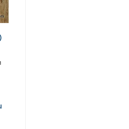
)
1
u