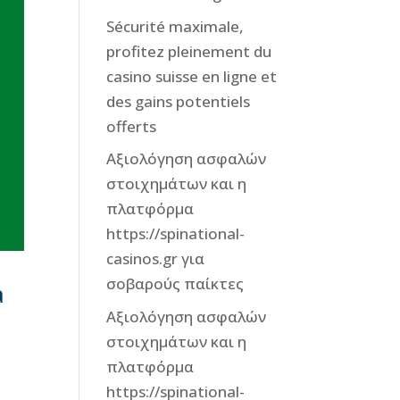
Sécurité maximale,
profitez pleinement du
casino suisse en ligne et
des gains potentiels
offerts
Αξιολόγηση ασφαλών
στοιχημάτων και η
πλατφόρμα
https://spinational-
casinos.gr για
σοβαρούς παίκτες
a
Αξιολόγηση ασφαλών
στοιχημάτων και η
πλατφόρμα
https://spinational-