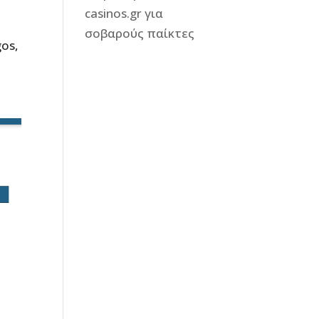
casinos.gr για
σοβαρούς παίκτες
gos,