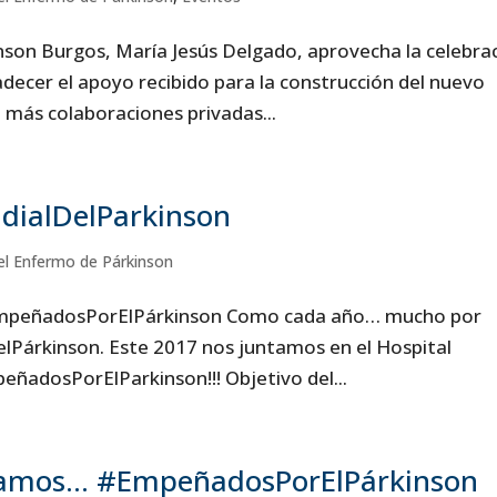
nson Burgos, María Jesús Delgado, aprovecha la celebra
adecer el apoyo recibido para la construcción del nuevo
ma más colaboraciones privadas...
dialDelParkinson
el Enfermo de Párkinson
#EmpeñadosPorElPárkinson Como cada año… mucho por
lPárkinson. Este 2017 nos juntamos en el Hospital
ñadosPorElParkinson!!! Objetivo del...
estamos… #EmpeñadosPorElPárkinson