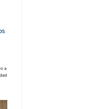
os
vo a
idad