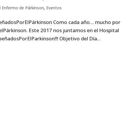
l Enfermo de Párkinson
,
Eventos
mpeñadosPorElPárkinson Como cada año… mucho por
lPárkinson. Este 2017 nos juntamos en el Hospital
ñadosPorElParkinson!!! Objetivo del Día...