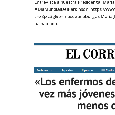
Entrevista a nuestra Presidenta, Marí
#DíaMundialDelPárkinson. https://ww
c=x8jxz3g&p=masdeunoburgos María Jes
ha hablado...